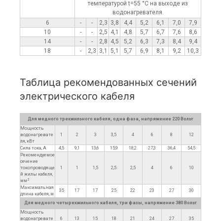
температурой t=55 °C на выходе из
водонагревателя.
6
-
-
2,3
3,8
4,4
5,2
6,1
7,0
7,9
10
-
-
2,5
4,1
4,8
5,7
6,7
7,6
8,6
14
-
-
2,8
4,5
5,2
6,3
7,3
8,4
9,4
18
-
2,3
3,1
5,1
5,7
6,9
8,1
9,2
10,3
Таблица рекомендованных сечений
электрического кабеля
Для медного трехжильного кабеля, одна фаза, напряжение 220 Вольт
Мощность
водонагревате
1
2
3
3,5
4
6
8
12
ля, кВт
Сила тока, А
4,5
9,1
13,6
15,9
18,2
27,3
36,4
54,5
Рекомендуемое
сечение
токопроводяще
1
1
1,5
2,5
2,5
4
6
10
й жилы кабеля,
2
мм
Максимальная
35
17
17
25
22
23
27
30
длина кабеля, м
Для медного четырехжильного кабеля, три фазы, напряжение 380 Вольт
Мощность
водонагревате
6
13
15
18
21
24
27
35