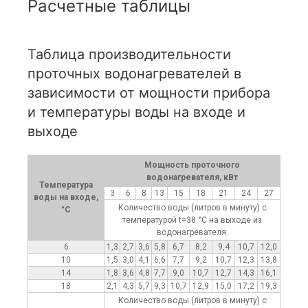
Расчетные таблицы
Таблица производительности
проточных водонагревателей в
зависимости от мощности прибора
и температуры воды на входе и
выходе
Мощность проточного
водонагревателя, кВт
Температура
3
6
8
13
15
18
21
24
27
воды на входе,
Количество воды (литров в минуту) с
°C
температурой t=38 °C на выходе из
водонагревателя.
6
1,3
2,7
3,6
5,8
6,7
8,2
9,4
10,7
12,0
10
1,5
3,0
4,1
6,6
7,7
9,2
10,7
12,3
13,8
14
1,8
3,6
4,8
7,7
9,0
10,7
12,7
14,3
16,1
18
2,1
4,3
5,7
9,3
10,7
12,9
15,0
17,2
19,3
Количество воды (литров в минуту) с