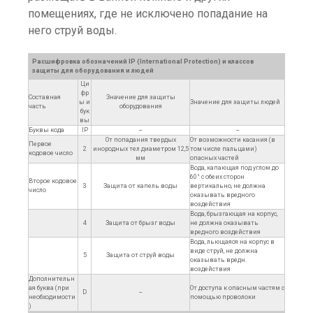
помещениях, где не исключено попадание на
него струй воды.
Расшифровка обозначений IP (International Protection) и классов
защиты для оборудования и людей
Ци
фр
Составная
Значение для защиты
ы и
Значение для защиты людей
часть
оборудования
бук
вы
Буквы кода
IP
--
--
От попадания твердых
От возможности касания (в
Первое
2
инородных тел диаметром 12,5
том числе пальцами)
кодовое число
мм
опасных частей
Вода, капающая под углом до
60° с обеих сторон
Второе кодовое
3
Защита от капель воды
вертикально, не должна
число
оказывать вредного
воздействия
Вода, брызгающая на корпус,
4
Защита от брызг воды
не должна оказывать
вредного воздействия
Вода, льющаяся на корпус в
виде струй, не должна
5
Защита от струй воды
оказывать вредн.
воздействия
Дополнительн
ая буква (при
От доступа к опасным частям с
D
--
необходимости
помощью проволоки
)