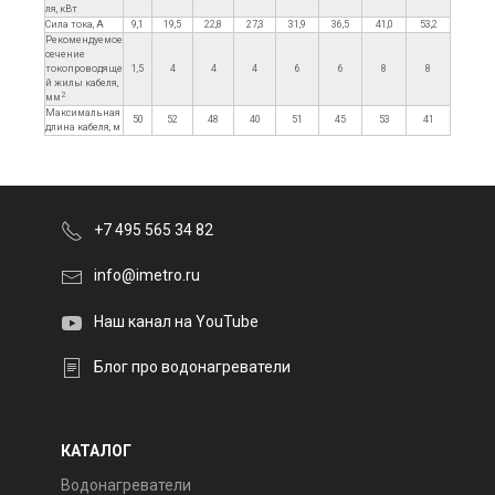
ля, кВт
Сила тока, А
9,1
19,5
22,8
27,3
31,9
36,5
41,0
53,2
Рекомендуемое
сечение
токопроводяще
1,5
4
4
4
6
6
8
8
й жилы кабеля,
2
мм
Максимальная
50
52
48
40
51
45
53
41
длина кабеля, м
+7 495 565 34 82
info@imetro.ru
Наш канал на YouTube
Блог про водонагреватели
КАТАЛОГ
Водонагреватели