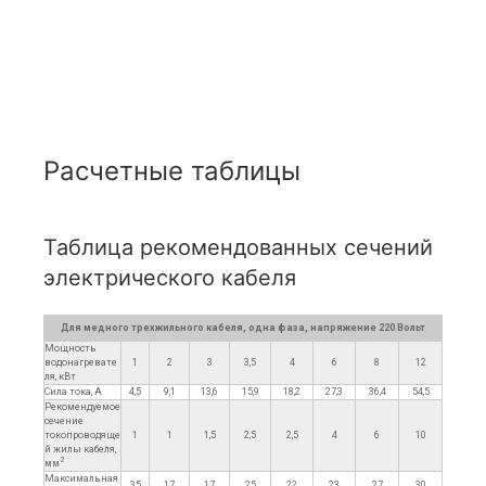
Расчетные таблицы
Таблица рекомендованных сечений
электрического кабеля
Для медного трехжильного кабеля, одна фаза, напряжение 220 Вольт
Мощность
водонагревате
1
2
3
3,5
4
6
8
12
ля, кВт
Сила тока, А
4,5
9,1
13,6
15,9
18,2
27,3
36,4
54,5
Рекомендуемое
сечение
токопроводяще
1
1
1,5
2,5
2,5
4
6
10
й жилы кабеля,
2
мм
Максимальная
35
17
17
25
22
23
27
30