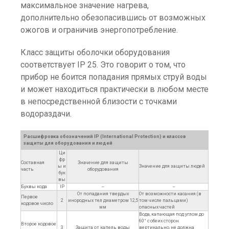
максимальное значение нагрева,
дополнительно обезопасившись от возможных
ожогов и ограничив энергопотребление.
Класс защиты оболочки оборудования
соответствует IP 25. Это говорит о том, что
прибор не боится попадания прямых струй воды
и может находиться практически в любом месте
в непосредственной близости с точками
водораздачи.
Расшифровка обозначений IP (International Protection) и классов
защиты для оборудования и людей
Ци
фр
Составная
Значение для защиты
ы и
Значение для защиты людей
часть
оборудования
бук
вы
Буквы кода
IP
--
--
От попадания твердых
От возможности касания (в
Первое
2
инородных тел диаметром 12,5
том числе пальцами)
кодовое число
мм
опасных частей
Вода, капающая под углом до
60° с обеих сторон
Второе кодовое
3
Защита от капель воды
вертикально, не должна