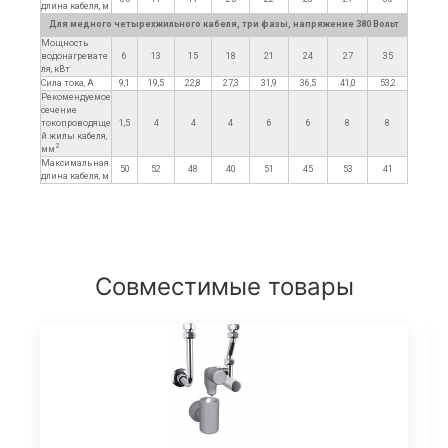
длина кабеля, м
Для медного четырехжильного кабеля, три фазы, напряжение 380 Вольт
Мощность
водонагревате
6
13
15
18
21
24
27
35
ля, кВт
Сила тока, А
9,1
19,5
22,8
27,3
31,9
36,5
41,0
53,2
Рекомендуемое
сечение
токопроводяще
1,5
4
4
4
6
6
8
8
й жилы кабеля,
2
мм
Максимальная
50
52
48
40
51
45
53
41
длина кабеля, м
Совместимые товары