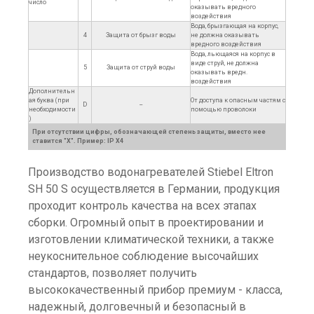
число
оказывать вредного
воздействия
Вода, брызгающая на корпус,
4
Защита от брызг воды
не должна оказывать
вредного воздействия
Вода, льющаяся на корпус в
виде струй, не должна
5
Защита от струй воды
оказывать вредн.
воздействия
Дополнительн
ая буква (при
От доступа к опасным частям с
D
--
необходимости
помощью проволоки
)
При отсутствии цифры, обозначающей степень защиты, вместо нее
ставится "X". Пример: IP X4
Производство водонагревателей Stiebel Eltron
SH 50 S осуществляется в Германии, продукция
проходит контроль качества на всех этапах
сборки. Огромный опыт в проектировании и
изготовлении климатической техники, а также
неукоснительное соблюдение высочайших
стандартов, позволяет получить
высококачественный прибор премиум - класса,
надежный, долговечный и безопасный в