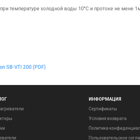
 при температуре холодной воды 10°С и протоке не мене 1
tron SB-VTI 200
(PDF)
ЛОГ
ИНФОРМАЦИЯ
агреватели
Сертификаты
кторы
Условия возврата
ки
Политика конфиденциа
еватели
Пользовательское согл