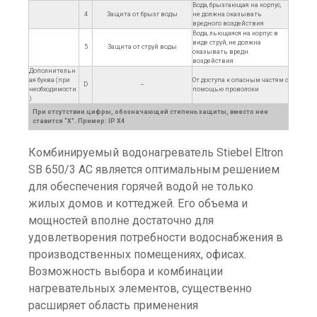
Вода, брызгающая на корпус,
4
Защита от брызг воды
не должна оказывать
вредного воздействия
Вода, льющаяся на корпус в
виде струй, не должна
5
Защита от струй воды
оказывать вредн.
воздействия
Дополнительн
ая буква (при
От доступа к опасным частям с
D
--
необходимости
помощью проволоки
)
При отсутствии цифры, обозначающей степень защиты, вместо нее
ставится "X". Пример: IP X4
Комбинируемый водонагреватель Stiebel Eltron
SB 650/3 AC является оптимальным решением
для обеспечения горячей водой не только
жилых домов и коттеджей. Его объема и
мощностей вполне достаточно для
удовлетворения потребности водоснабжения в
производственных помещениях, офисах.
Возможность выбора и комбинации
нагревательных элементов, существенно
расширяет область применения