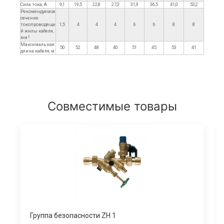
Сила тока, А
9,1
19,5
22,8
27,3
31,9
36,5
41,0
53,2
Рекомендуемое
сечение
токопроводяще
1,5
4
4
4
6
6
8
8
й жилы кабеля,
2
мм
Максимальная
50
52
48
40
51
45
53
41
длина кабеля, м
Совместимые товары
Группа безопасности ZH 1