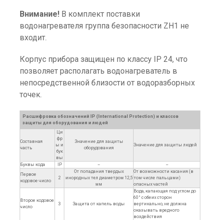
Внимание!
В комплект поставки
водонагревателя группа безопасности ZH1 не
входит.
Корпус прибора защищен по классу IP 24, что
позволяет располагать водонагреватель в
непосредственной близости от водоразборных
точек.
Расшифровка обозначений IP (International Protection) и классов
защиты для оборудования и людей
Ци
фр
Составная
Значение для защиты
ы и
Значение для защиты людей
часть
оборудования
бук
вы
Буквы кода
IP
--
--
От попадания твердых
От возможности касания (в
Первое
2
инородных тел диаметром 12,5
том числе пальцами)
кодовое число
мм
опасных частей
Вода, капающая под углом до
60° с обеих сторон
Второе кодовое
3
Защита от капель воды
вертикально, не должна
число
оказывать вредного
воздействия