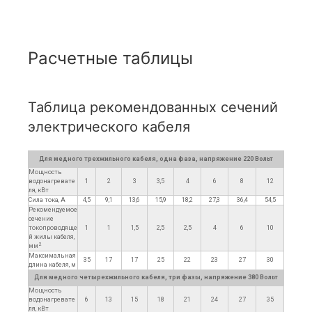
Расчетные таблицы
Таблица рекомендованных сечений
электрического кабеля
Для медного трехжильного кабеля, одна фаза, напряжение 220 Вольт
Мощность
водонагревате
1
2
3
3,5
4
6
8
12
ля, кВт
Сила тока, А
4,5
9,1
13,6
15,9
18,2
27,3
36,4
54,5
Рекомендуемое
сечение
токопроводяще
1
1
1,5
2,5
2,5
4
6
10
й жилы кабеля,
2
мм
Максимальная
35
17
17
25
22
23
27
30
длина кабеля, м
Для медного четырехжильного кабеля, три фазы, напряжение 380 Вольт
Мощность
водонагревате
6
13
15
18
21
24
27
35
ля, кВт