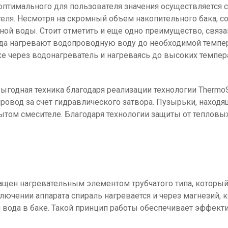
 оптимального для пользователя значения осуществляется 
еля. Несмотря на скромный объем накопительного бака, с
ой воды. Стоит отметить и еще одно преимущество, связ
 нагревают водопроводную воду до необходимой температ
 через водонагреватель и нагреваясь до высоких темпера
и выгодная техника благодаря реализации технологии Therm
провод за счет гидравлического затвора. Пузырьки, наход
крытом смесителе. Благодаря технологии защиты от теплов
оснащен нагревательным элементом трубчатого типа, которы
ючении аппарата спираль нагревается и через магнезий, к
ся вода в баке. Такой принцип работы обеспечивает эффект