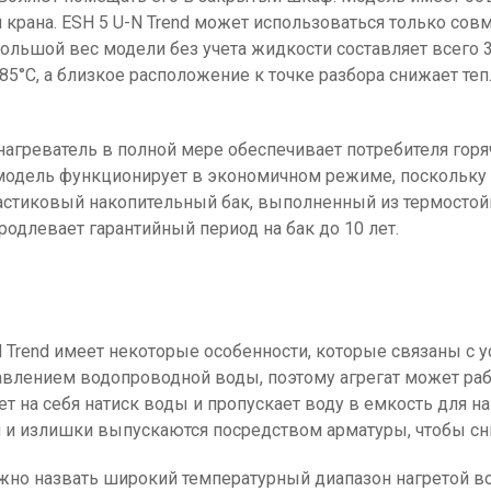
крана. ESH 5 U-N Trend может использоваться только сов
ольшой вес модели без учета жидкости составляет всего 3,
 85°C, а близкое расположение к точке разбора снижает т
нагреватель в полной мере обеспечивает потребителя го
 модель функционирует в экономичном режиме, поскольку
астиковый накопительный бак, выполненный из термостойк
родлевает гарантийный период на бак до 10 лет.
-N Trend имеет некоторые особенности, которые связаны 
давлением водопроводной воды, поэтому агрегат может ра
т на себя натиск воды и пропускает воду в емкость для на
я и излишки выпускаются посредством арматуры, чтобы сни
о назвать широкий температурный диапазон нагретой во