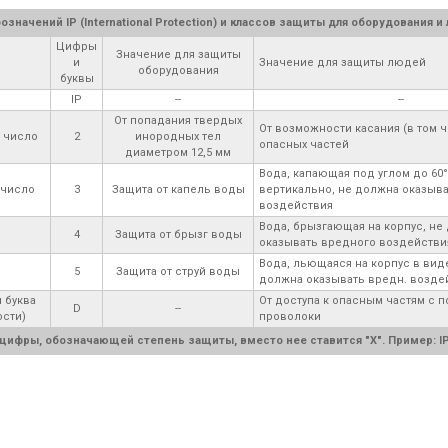
значений IP (International Protection) и классов защиты для оборудования и
Цифры
Значение для защиты
и
Значение для защиты людей
оборудования
буквы
IP
--
--
От попадания твердых
От возможности касания (в том 
 число
2
инородных тел
опасных частей
диаметром 12,5 мм
Вода, капающая под углом до 60°
 число
3
Защита от капель воды
вертикально, не должна оказыв
воздействия
Вода, брызгающая на корпус, не
4
Защита от брызг воды
оказывать вредного воздействи
Вода, льющаяся на корпус в виде
5
Защита от струй воды
должна оказывать вредн. возде
 буква
От доступа к опасным частям с
D
--
ости)
проволоки
цифры, обозначающей степень защиты, вместо нее ставится "X". Пример: IP