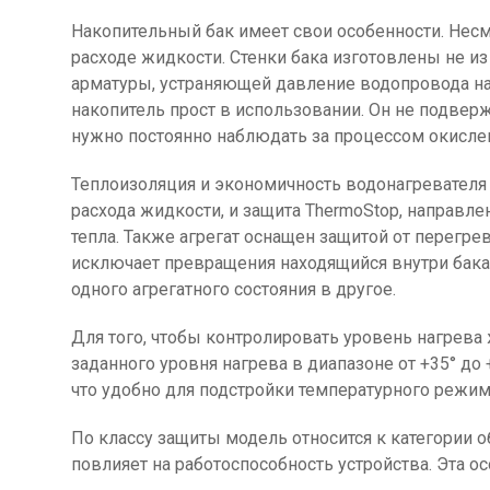
Накопительный бак имеет свои особенности. Несм
расходе жидкости. Стенки бака изготовлены не из
арматуры, устраняющей давление водопровода на б
накопитель прост в использовании. Он не подверж
нужно постоянно наблюдать за процессом окислен
Теплоизоляция и экономичность водонагревател
расхода жидкости, и защита ThermoStop, направл
тепла. Также агрегат оснащен защитой от перегре
исключает превращения находящийся внутри бака 
одного агрегатного состояния в другое.
Для того, чтобы контролировать уровень нагрев
заданного уровня нагрева в диапазоне от +35° до
что удобно для подстройки температурного режи
По классу защиты модель относится к категории об
повлияет на работоспособность устройства. Эта 