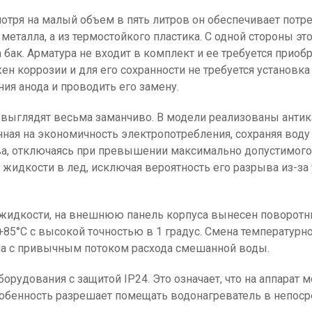
отря на малый объем в пять литров он обеспечивает потр
 металла, а из термостойкого пластика. С одной стороны 
ак. Арматура не входит в комплект и ее требуется приобр
ен коррозии и для его сохранности не требуется установка
ия анода и проводить его замену.
я выглядят весьма заманчиво. В модели реализованы ант
енная на экономичность электропотребления, сохраняя вод
ва, отключаясь при превышении максимально допустимого т
жидкости в лед, исключая вероятность его разрыва из-за
а жидкости, на внешнюю панель корпуса вынесен поворотн
 +85°C с высокой точностью в 1 градус. Смена температурн
ма с привычным потоком расхода смешанной воды.
орудования с защитой IP24. Это означает, что на аппарат м
особенность разрешает помещать водонагреватель в непоср