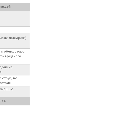
 людей
числе пальцами)
 с обеих сторон
ать вредного
 должна
я
 струй, не
йствия
 помощью
 X4