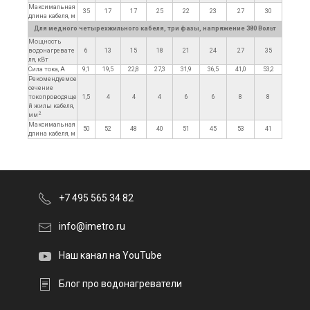
Максимальная
35
17
17
25
22
23
27
30
длина кабеля, м
Для медного четырехжильного кабеля, три фазы, напряжение 380 Вольт
Мощность
водонагревате
6
13
15
18
21
24
27
35
ля, кВт
Сила тока, А
9,1
19,5
22,8
27,3
31,9
36,5
41,0
53,2
Рекомендуемое
сечение
токопроводяще
1,5
4
4
4
6
6
8
8
й жилы кабеля,
2
мм
Максимальная
50
52
48
40
51
45
53
41
длина кабеля, м
+7 495 565 34 82
info@imetro.ru
Наш канал на YouTube
Блог про водонагреватели