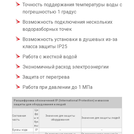
Точность поддержания температуры воды с
погрешностью 1 градус
Возможность подключения нескольких
водоразборных точек
Возможность установки в душевых из-за
класса защиты IP25
Работа с жесткой водой
Экономичный расход электроэнергии
Защита от перегрева
Работа при давлении до 1 МПа
Расшифровка обозначений IP (International Protection) и классов
защиты для оборудования и людей
Ци
фр
Составная
Значение для защиты
ы и
Значение для защиты людей
часть
оборудования
бук
вы
Буквы кода
IP
--
--