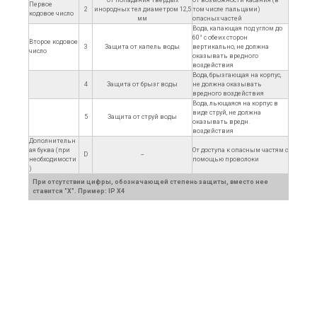
От попадания твердых
От возможности касания (в
Первое
2
инородных тел диаметром 12,5
том числе пальцами)
кодовое число
мм
опасных частей
Вода, капающая под углом до
60° с обеих сторон
Второе кодовое
3
Защита от капель воды
вертикально, не должна
число
оказывать вредного
воздействия
Вода, брызгающая на корпус,
4
Защита от брызг воды
не должна оказывать
вредного воздействия
Вода, льющаяся на корпус в
виде струй, не должна
5
Защита от струй воды
оказывать вредн.
воздействия
Дополнительн
ая буква (при
От доступа к опасным частям с
D
--
необходимости
помощью проволоки
)
При отсутствии цифры, обозначающей степень защиты, вместо нее
ставится "X". Пример: IP X4