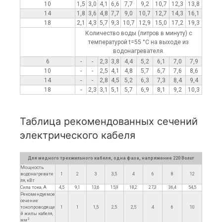
10
1,5
3,0
4,1
6,6
7,7
9,2
10,7
12,3
13,8
14
1,8
3,6
4,8
7,7
9,0
10,7
12,7
14,3
16,1
18
2,1
4,3
5,7
9,3
10,7
12,9
15,0
17,2
19,3
Количество воды (литров в минуту) с
температурой t=55 °C на выходе из
водонагревателя.
6
-
-
2,3
3,8
4,4
5,2
6,1
7,0
7,9
10
-
-
2,5
4,1
4,8
5,7
6,7
7,6
8,6
14
-
-
2,8
4,5
5,2
6,3
7,3
8,4
9,4
18
-
2,3
3,1
5,1
5,7
6,9
8,1
9,2
10,3
Таблица рекомендованных сечений
электрического кабеля
Для медного трехжильного кабеля, одна фаза, напряжение 220 Вольт
Мощность
водонагревате
1
2
3
3,5
4
6
8
12
ля, кВт
Сила тока, А
4,5
9,1
13,6
15,9
18,2
27,3
36,4
54,5
Рекомендуемое
сечение
токопроводяще
1
1
1,5
2,5
2,5
4
6
10
й жилы кабеля,
2
мм