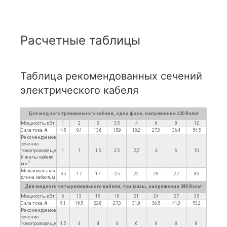
Расчетные таблицы
Таблица рекомендованных сечений
электрического кабеля
Для медного трехжильного кабеля, одна фаза, напряжение 220 Вольт
Мощность, кВт
1
2
3
3,5
4
6
8
12
Сила тока, А
4,5
9,1
13,6
15,9
18,2
27,3
36,4
54,5
Рекомендуемое
сечение
токопроводяще
1
1
1,5
2,5
2,5
4
6
10
й жилы кабеля,
2
мм
Максимальная
35
17
17
25
22
23
27
30
длина кабеля, м
Для медного четырехжильного кабеля, три фазы, напряжение 380 Вольт
Мощность, кВт
6
13
15
18
21
24
27
35
Сила тока, А
9,1
19,5
22,8
27,3
31,9
36,5
41,0
53,2
Рекомендуемое
сечение
токопроводяще
1,5
4
4
4
6
6
8
8