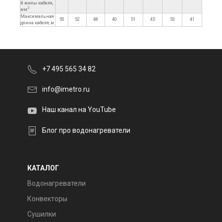
й жилы кабеля,
2
мм
Максимальная
50
52
48
40
51
45
53
41
длина кабеля, м
+7 495 565 34 82
info@imetro.ru
Наш канал на YouTube
Блог про водонагреватели
КАТАЛОГ
Водонагреватели
Конвекторы
Сушилки