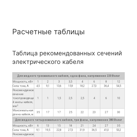
Расчетные таблицы
Таблица рекомендованных сечений
электрического кабеля
Для медного трехжильного кабеля, одна фаза, напряжение 220 Вольт
Мощность, кВт
1
2
3
3,5
4
6
8
12
Сила тока, А
4,5
9,1
13,6
15,9
18,2
27,3
36,4
54,5
Рекомендуемое
сечение
токопроводяще
1
1
1,5
2,5
2,5
4
6
10
й жилы кабеля,
2
мм
Максимальная
35
17
17
25
22
23
27
30
длина кабеля, м
Для медного четырехжильного кабеля, три фазы, напряжение 380 Вольт
Мощность, кВт
6
13
15
18
21
24
27
35
Сила тока, А
9,1
19,5
22,8
27,3
31,9
36,5
41,0
53,2
Рекомендуемое