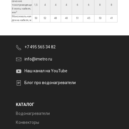
сечение
токопроводяще
1,5
4
4
4
6
6
8
8
й жилы кабеля,
2
мм
Максимальная
50
52
48
40
51
45
53
41
длина кабеля, м
+7 495 565 34 82
info@imetro.ru
Наш канал на YouTube
Блог про водонагреватели
КАТАЛОГ
Водонагреватели
Конвекторы