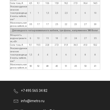
Сила тока, А
4,5
9,1
13,6
15,9
18,2
27,3
36,4
54,5
Рекомендуемое
сечение
токопроводяще
1
1
1,5
2,5
2,5
4
6
10
й жилы кабеля,
2
мм
Максимальная
35
17
17
25
22
23
27
30
длина кабеля, м
Для медного четырехжильного кабеля, три фазы, напряжение 380 Вольт
Мощность
водонагревате
6
13
15
18
21
24
27
35
ля, кВт
Сила тока, А
9,1
19,5
22,8
27,3
31,9
36,5
41,0
53,2
Рекомендуемое
сечение
токопроводяще
1,5
4
4
4
6
6
8
8
й жилы кабеля,
2
мм
Максимальная
50
52
48
40
51
45
53
41
длина кабеля, м
+7 495 565 34 82
info@imetro.ru