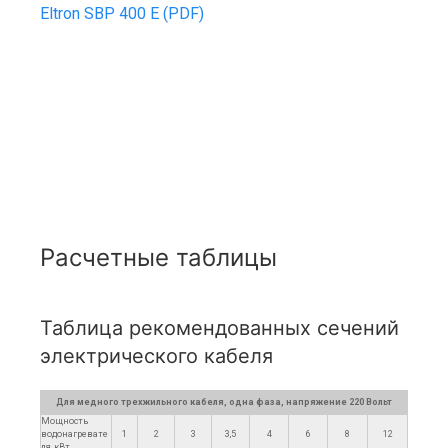
Eltron SBP 400 E (PDF)
Расчетные таблицы
Таблица рекомендованных сечений
электрического кабеля
Для медного трехжильного кабеля, одна фаза, напряжение 220 Вольт
Мощность
водонагревате
1
2
3
3,5
4
6
8
12
ля, кВт