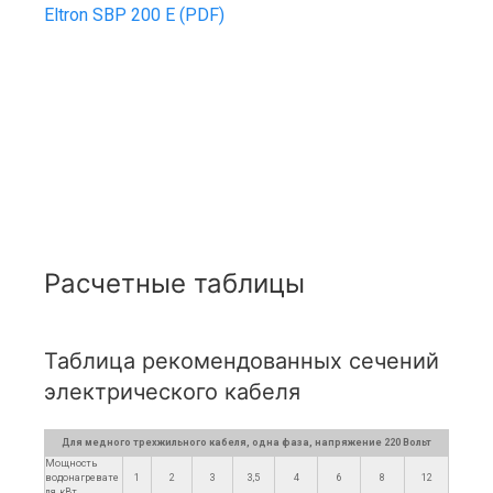
Eltron SBP 200 E (PDF)
Расчетные таблицы
Таблица рекомендованных сечений
электрического кабеля
Для медного трехжильного кабеля, одна фаза, напряжение 220 Вольт
Мощность
водонагревате
1
2
3
3,5
4
6
8
12
ля, кВт