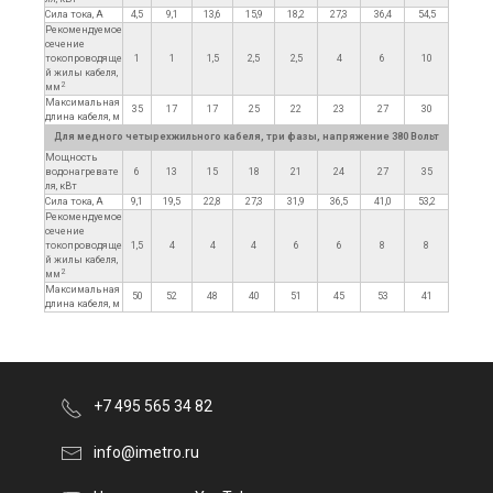
Сила тока, А
4,5
9,1
13,6
15,9
18,2
27,3
36,4
54,5
Рекомендуемое
сечение
токопроводяще
1
1
1,5
2,5
2,5
4
6
10
й жилы кабеля,
2
мм
Максимальная
35
17
17
25
22
23
27
30
длина кабеля, м
Для медного четырехжильного кабеля, три фазы, напряжение 380 Вольт
Мощность
водонагревате
6
13
15
18
21
24
27
35
ля, кВт
Сила тока, А
9,1
19,5
22,8
27,3
31,9
36,5
41,0
53,2
Рекомендуемое
сечение
токопроводяще
1,5
4
4
4
6
6
8
8
й жилы кабеля,
2
мм
Максимальная
50
52
48
40
51
45
53
41
длина кабеля, м
+7 495 565 34 82
info@imetro.ru