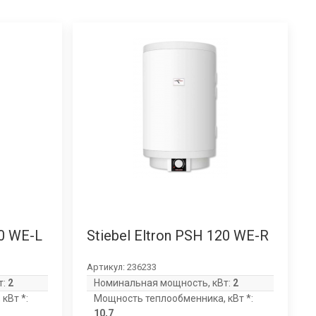
20 WE-L
Stiebel Eltron PSH 120 WE-R
Артикул:
236233
т:
2
Номинальная мощность, кВт:
2
кВт *:
Мощность теплообменника, кВт *:
10,7