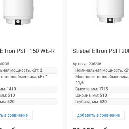
 Eltron PSH 150 WE-R
Stiebel Eltron PSH 2
36235
Артикул:
236236
ьная мощность, кВт:
2
Номинальная мощность, кВ
ь теплообменника, кВт *:
Мощность теплообменника, 
11,6
мм:
1410
Высота, мм:
1715
 мм:
510
Ширина, мм:
510
 мм:
520
Глубина, мм:
520
ь в сравнение
добавить в сравнение