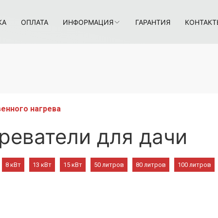
КА
ОПЛАТА
ИНФОРМАЦИЯ
ГАРАНТИЯ
КОНТАКТ
енного нагрева
реватели для дачи
8 кВт
13 кВт
15 кВт
50 литров
80 литров
100 литров