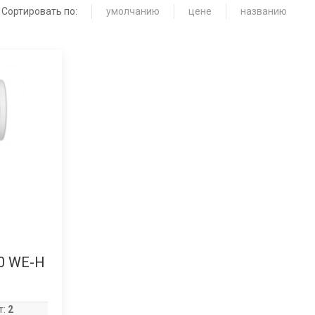
Сортировать по:
умолчанию
цене
названию
50 WE-H
т:
2