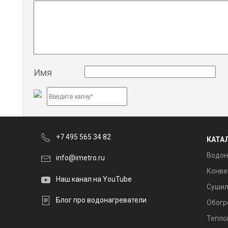
Имя
+7 495 565 34 82
КАТА
Водон
info@imetro.ru
Конве
Наш канал на YouTube
Сушил
Блог про водонагреватели
Обогр
Тепло